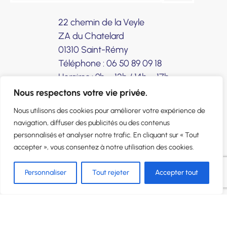
22 chemin de la Veyle
ZA du Chatelard
01310 Saint-Rémy
Téléphone : 06 50 89 09 18
Horaires : 9h – 12h / 14h – 17h
Nous respectons votre vie privée.
Vélo Colibri
Vélo Phen’x
Vélo Simurgh
Nous utilisons des cookies pour améliorer votre expérience de
Accessoires
Signature Radior
120 ans d’histoire
navigation, diffuser des publicités ou des contenus
Nos valeurs
Notre équipe
personnalisés et analyser notre trafic. En cliquant sur « Tout
Offre Pro & Collectivités
SAV
accepter », vous consentez à notre utilisation des cookies.
Le coin des partenaires
Contact
Nous trouver
Personnaliser
Tout rejeter
Accepter tout