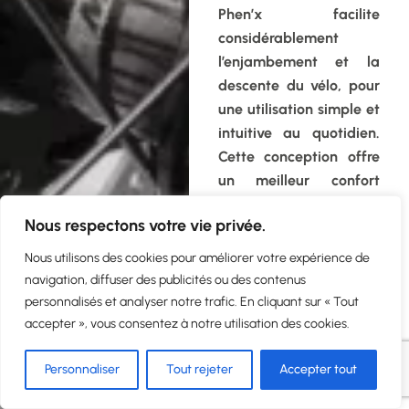
Phen’x facilite
considérablement
l’enjambement et la
descente du vélo, pour
une utilisation simple et
intuitive au quotidien.
Cette conception offre
un meilleur confort
d’usage, notamment
Nous respectons votre vie privée.
lors des arrêts fréquents
en ville, tout en rendant
Nous utilisons des cookies pour améliorer votre expérience de
le vélo accessible à un
navigation, diffuser des publicités ou des contenus
plus grand nombre
personnalisés et analyser notre trafic. En cliquant sur « Tout
d’utilisateurs.
accepter », vous consentez à notre utilisation des cookies.
Position
Personnaliser
Tout rejeter
Accepter tout
confortable