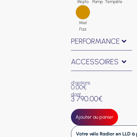
Mojito
Pamp
Tempête
Miel
Fizz
PERFORMANCE
ACCESSOIRES
d'options
0.00€
dont
3 790.00
€
Ajouter au panier
Votre vélo Radior en LLD à p