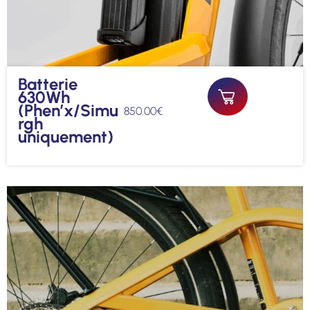
Batterie
630Wh
(Phen’x/Simu
850.00
€
rgh
uniquement)