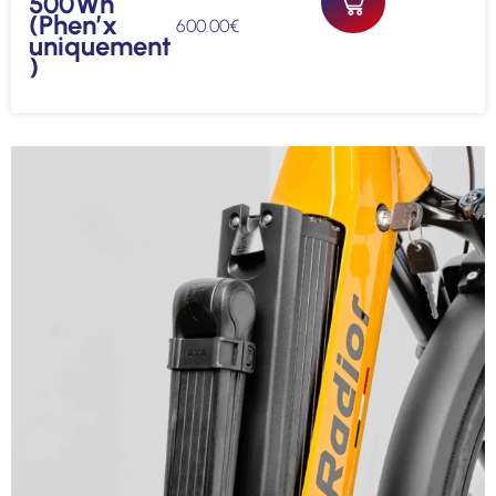
500Wh
(Phen’x
600.00
€
uniquement
)