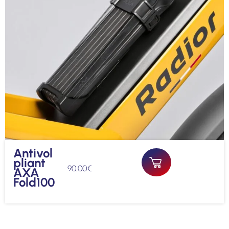
Antivol
pliant
90.00
€
AXA
Fold100