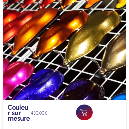
Couleu
r sur
430.00
€
mesure