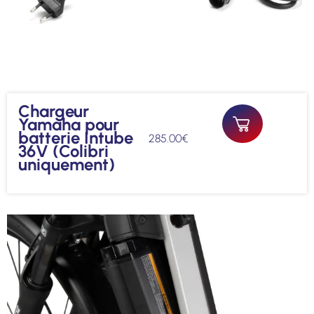
Chargeur
Yamaha pour
batterie Intube
285.00
€
36V (Colibri
uniquement)