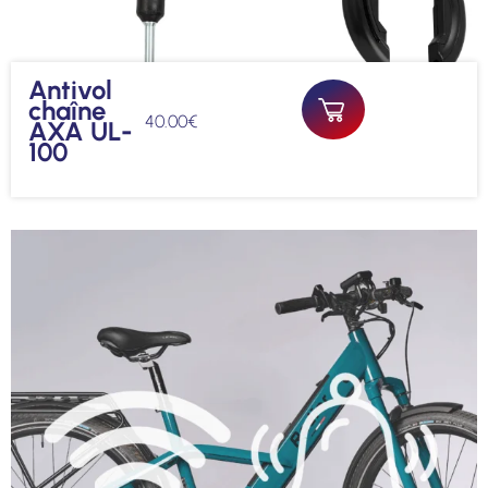
Antivol
chaîne
40.00
€
AXA UL-
100