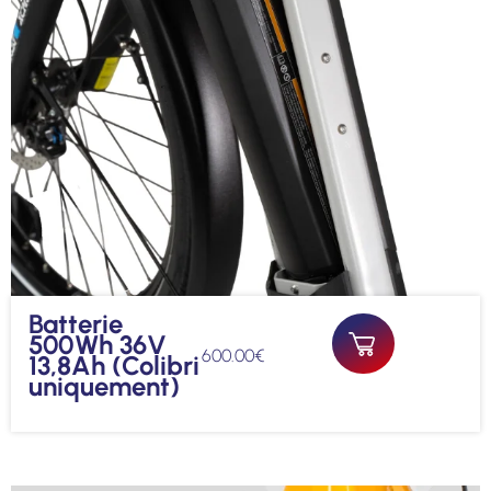
Batterie
500Wh 36V
600.00
€
13,8Ah (Colibri
uniquement)