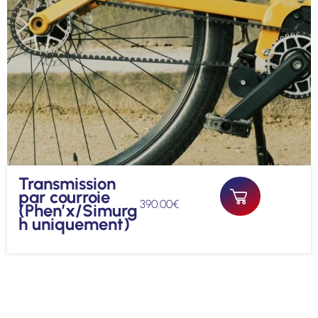
Transmission
par courroie
390.00
€
(Phen’x/Simurg
h uniquement)