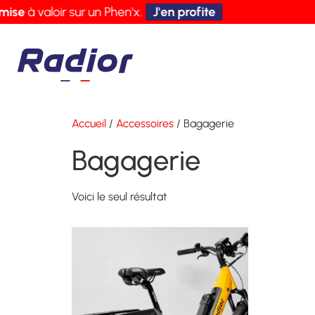
ise
à valoir sur un Phen'x.
J'en profite
Accueil
/
Accessoires
/ Bagagerie
Bagagerie
Voici le seul résultat