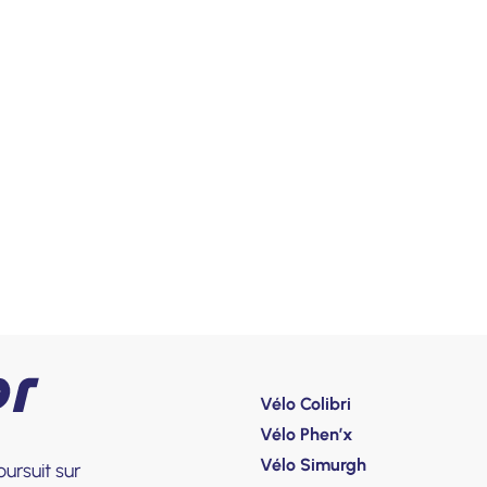
Colibri
Offre pro &
120 ans d'hi
Phen'x
Service ap
Nos valeur
Simurgh
Contact
Accessoire
Notre équi
Vélo Colibri
Vélo Phen’x
Vélo Simurgh
ursuit sur